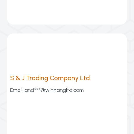
2013 y ubicada en Jinhua, cuenta con más de
Jinhua Jude Packaging Co., Ltd., fundada en
S & J Trading Company Ltd.
Email:
and***@winhangltd.com