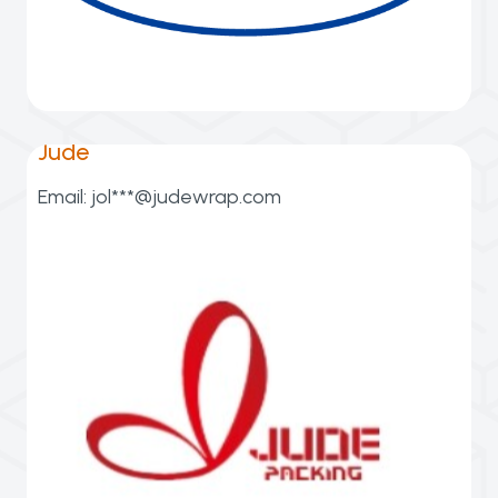
especializa en películas y láminas
Yaolai Foreign Trade y certificada BSCI, se
Yeeto Industrial Group, empresa matriz de
Jude
Email:
jol***@judewrap.com
tisú, bolsas de papel y tarjetas de felicitación.
en la fabricación de papel de regalo, papel
30,000 m² y 120 empleados. Se especializa