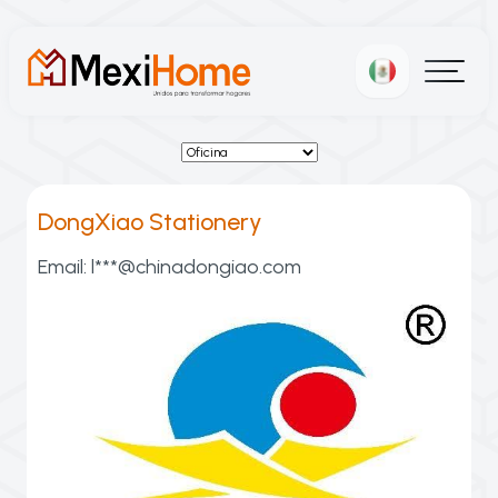
DongXiao Stationery
Email:
l***@chinadongiao.com
competitivos y entrega puntual.
de USD al año gracias a su calidad, precios
Sudamérica y Europa, generando 20 millones
exporta principalmente a Norteamérica,
Certificada en BSCI, GRS, FSC y Sedex,