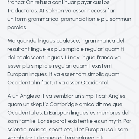
franca: On refusa continuar payar custosi
traductores. At solmen va esser necessi far
uniform grammatica, pronunciation e plu sommun
paroles.
Ma quande lingues coalesce, li grammatica del
resultant lingue es plu simplic e regulari quam ti
del coalescent lingues. Li nov lingua franca va
esser plu simplic e regulari quam li existent
Europan lingues. It va esser tam simplic quam
Occidental in fact, it va esser Occidental.
A un Angleso it va semblar un simplificat Angles,
quam un skeptic Cambridge amico dit me que
Occidental es. Li Europan lingues es membres del
sam familie. Lor separat existentie es un myth. Por
scientie, musica, sport etc, litot Europa usa li sam
vocabular. Li lingues differe solmen in li