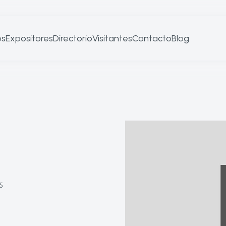
os
Expositores
Directorio
Visitantes
Contacto
Blog
5